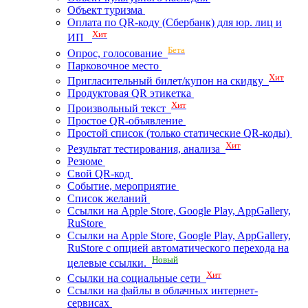
Объект туризма
Оплата по QR-коду (Сбербанк) для юр. лиц и
Хит
ИП
Бета
Опрос, голосование
Парковочное место
Хит
Пригласительный билет/купон на скидку
Продуктовая QR этикетка
Хит
Произвольный текст
Простое QR-объявление
Простой список (только статические QR-коды)
Хит
Результат тестирования, анализа
Резюме
Свой QR-код
Событие, мероприятие
Список желаний
Ссылки на Apple Store, Google Play, AppGallery,
RuStore
Ссылки на Apple Store, Google Play, AppGallery,
RuStore с опцией автоматического перехода на
Новый
целевые ссылки.
Хит
Ссылки на социальные сети
Ссылки на файлы в облачных интернет-
сервисах