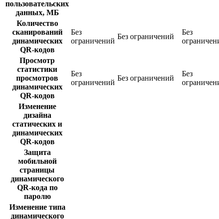
пользовательских
данных, МБ
Количество
сканирований
Без
Без
Без ограничений
динамических
ограничений
ограничен
QR-кодов
Просмотр
статистики
Без
Без
просмотров
Без ограничений
ограничений
ограничен
динамических
QR-кодов
Изменение
дизайна
статических и
динамических
QR-кодов
Защита
мобильной
страницы
динамического
QR-кода по
паролю
Изменение типа
динамического