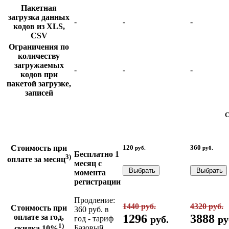
Пакетная
загрузка данных
-
-
-
кодов из XLS,
CSV
Ограничения по
количеству
загружаемых
-
-
-
кодов при
пакетой загрузке,
записей
С
Стоимость при
120
360
руб.
руб.
Бесплатно 1
3)
оплате за месяц
месяц с
Выбрать
Выбрать
момента
регистрации
Продление:
1440 руб.
4320 руб.
Стоимость при
360 руб. в
1296
3888
оплате за год,
руб.
ру
год - тариф
1)
Базовый
скидка 10%