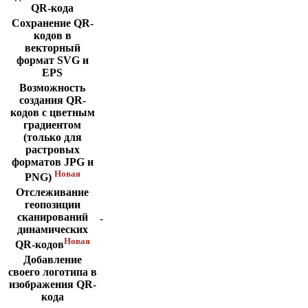
QR-кода
Сохранение QR-
кодов в
векторный
формат SVG и
EPS
Возможность
создания QR-
кодов с цветным
градиентом
(только для
растровых
форматов JPG и
Новая
PNG)
Отслеживание
геопозиции
сканирований
-
динамических
Новая
QR-кодов
Добавление
своего логотипа в
изображения QR-
кода