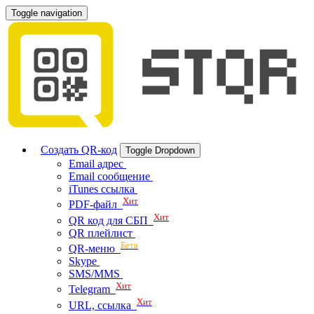
Toggle navigation
Создать QR-код
Toggle Dropdown
Email адрес
Email сообщение
iTunes ссылка
Хит
PDF-файл
Хит
QR код для СБП
QR плейлист
Бета
QR-меню
Skype
SMS/MMS
Хит
Telegram
Хит
URL, ссылка