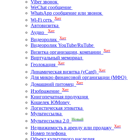
Viber звонок
WeChat сообщение
WhatsApp сообщение или звонок
Хит
Wi-Fi сеть
Автовизитка
Хит
Аудио
Хит
Видеоролик
Видеоролик YouTube/RuTube
Хит
Визитка организации, компании
Виртуальный мемориал
Хит
Геолокация
Хит
Динамическая визитка (vCard)
Для микро финансовой организации (МФО)
Хит
Домашний питомец
Хит
Изображение
Книгопечатная продукция
Кошелек ЮMoney
Логистическая этикетка
Мультиссылка
Новый
Мультиссылка 2.0
Хит
Недвижимость в аренду или продажу
Номер телефона
Объект культурного наследия