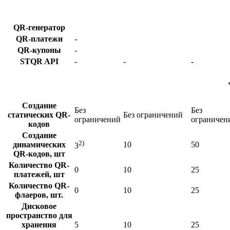
QR-генератор
QR-платежи
-
QR-купоны
-
STQR API
-
-
-
Создание
Без
Без
статических QR-
Без ограничений
ограничений
ограничен
кодов
Создание
2)
динамических
10
50
3
QR-кодов, шт
Количество QR-
0
10
25
платежей, шт
Количество QR-
0
10
25
флаеров, шт.
Дисковое
пространство для
хранения
5
10
25