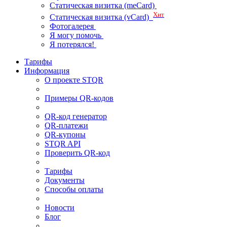
Статическая визитка (meCard)
Хит
Статическая визитка (vCard)
Фотогалерея
Я могу помочь
Я потерялся!
Тарифы
Информация
О проекте STQR
Примеры QR-кодов
QR-код генератор
QR-платежи
QR-купоны
STQR API
Проверить QR-код
Тарифы
Документы
Способы оплаты
Новости
Блог