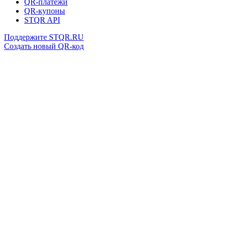
QR-платежи
QR-купоны
STQR API
Поддержите STQR.RU
Создать новый QR-код