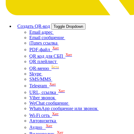
Создать QR-код
Toggle Dropdown
Email адрес
Email сообщение
iTunes ссылка
Хит
PDF-файл
Хит
QR код для СБП
QR плейлист
Бета
QR-меню
Skype
SMS/MMS
Хит
Telegram
Хит
URL, ссылка
Viber звонок
WeChat сообщение
WhatsApp сообщение или звонок
Хит
Wi-Fi сеть
Автовизитка
Хит
Аудио
Хит
Видеоролик