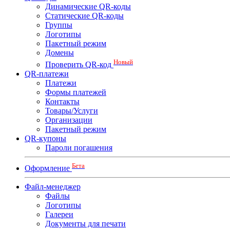
Динамические QR-коды
Статические QR-коды
Группы
Логотипы
Пакетный режим
Домены
Новый
Проверить QR-код
QR-платежи
Платежи
Формы платежей
Контакты
Товары/Услуги
Организации
Пакетный режим
QR-купоны
Пароли погашения
Бета
Оформление
Файл-менеджер
Файлы
Логотипы
Галереи
Документы для печати