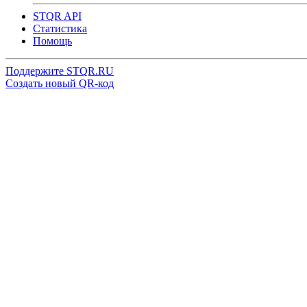
STQR API
Cтатистика
Помощь
Поддержите STQR.RU
Создать новый QR-код