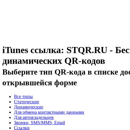
iTunes ссылка: STQR.RU - Бе
динамических QR-кодов
Выберите тип QR-кода в списке до
открывшейся форме
Все типы
Статические
Динамические
Для обмена контактными данными
Для автовладельцев
Звонки, SMS/MMS, Email
Ссылки