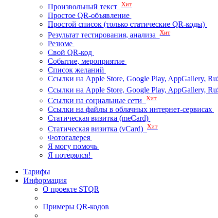
Хит
Произвольный текст
Простое QR-объявление
Простой список (только статические QR-коды)
Хит
Результат тестирования, анализа
Резюме
Свой QR-код
Событие, мероприятие
Список желаний
Ссылки на Apple Store, Google Play, AppGallery, Ru
Ссылки на Apple Store, Google Play, AppGallery, 
Хит
Ссылки на социальные сети
Ссылки на файлы в облачных интернет-сервисах
Статическая визитка (meCard)
Хит
Статическая визитка (vCard)
Фотогалерея
Я могу помочь
Я потерялся!
Тарифы
Информация
О проекте STQR
Примеры QR-кодов