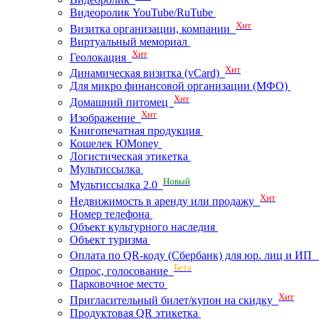
Видеоролик YouTube/RuTube
Хит
Визитка организации, компании
Виртуальный мемориал
Хит
Геолокация
Хит
Динамическая визитка (vCard)
Для микро финансовой организации (МФО)
Хит
Домашний питомец
Хит
Изображение
Книгопечатная продукция
Кошелек ЮMoney
Логистическая этикетка
Мультиссылка
Новый
Мультиссылка 2.0
Хит
Недвижимость в аренду или продажу
Номер телефона
Объект культурного наследия
Объект туризма
Оплата по QR-коду (Сбербанк) для юр. лиц и И
Бета
Опрос, голосование
Парковочное место
Хит
Пригласительный билет/купон на скидку
Продуктовая QR этикетка