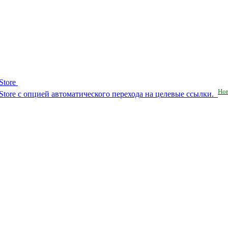
Store
Но
RuStore с опцией автоматического перехода на целевые ссылки.