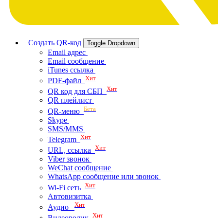
Создать QR-код
Toggle Dropdown
Email адрес
Email сообщение
iTunes ссылка
Хит
PDF-файл
Хит
QR код для СБП
QR плейлист
Бета
QR-меню
Skype
SMS/MMS
Хит
Telegram
Хит
URL, ссылка
Viber звонок
WeChat сообщение
WhatsApp сообщение или звонок
Хит
Wi-Fi сеть
Автовизитка
Хит
Аудио
Хит
Видеоролик