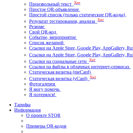
Хит
Произвольный текст
Простое QR-объявление
Простой список (только статические QR-коды)
Хит
Результат тестирования, анализа
Резюме
Свой QR-код
Событие, мероприятие
Список желаний
Ссылки на Apple Store, Google Play, AppGallery, Ru
Ссылки на Apple Store, Google Play, AppGallery, 
Хит
Ссылки на социальные сети
Ссылки на файлы в облачных интернет-сервисах
Статическая визитка (meCard)
Хит
Статическая визитка (vCard)
Фотогалерея
Я могу помочь
Я потерялся!
Тарифы
Информация
О проекте STQR
Примеры QR-кодов