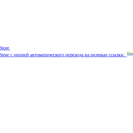
Store
Но
RuStore с опцией автоматического перехода на целевые ссылки.