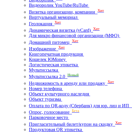
Видеоролик YouTube/RuTube
Хит
Визитка организации, компании
Виртуальный мемориал
Хит
Геолокация
Хит
Динамическая визитка (vCard)
Для микро финансовой организации (МФО)
Хит
Домашний питомец
Хит
Изображение
Книгопечатная продукция
Кошелек ЮMoney
Логистическая этикетка
Мультиссылка
Новый
Мультиссылка 2.0
Хит
Недвижимость в аренду или продажу
Номер телефона
Объект культурного наследия
Объект туризма
Оплата по QR-коду (Сбербанк) для юр. лиц и И
Бета
Опрос, голосование
Парковочное место
Хит
Пригласительный билет/купон на скидку
Продуктовая QR этикетка