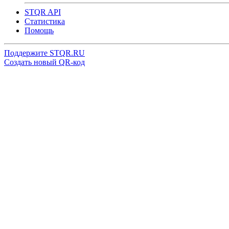
STQR API
Cтатистика
Помощь
Поддержите STQR.RU
Создать новый QR-код