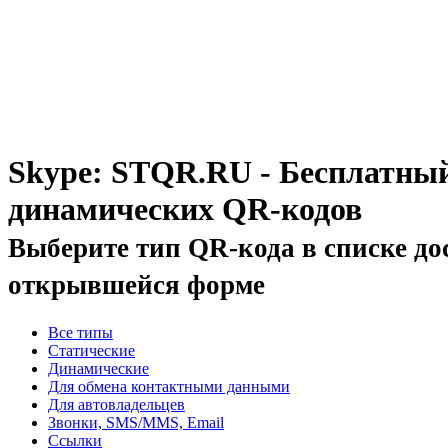
Skype: STQR.RU - Бесплатный
динамических QR-кодов
Выберите тип QR-кода в списке до
открывшейся форме
Все типы
Статические
Динамические
Для обмена контактными данными
Для автовладельцев
Звонки, SMS/MMS, Email
Ссылки