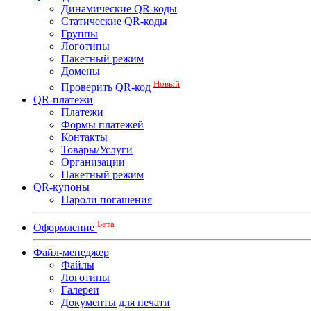
Динамические QR-коды
Статические QR-коды
Группы
Логотипы
Пакетный режим
Домены
Новый
Проверить QR-код
QR-платежи
Платежи
Формы платежей
Контакты
Товары/Услуги
Организации
Пакетный режим
QR-купоны
Пароли погашения
Бета
Оформление
Файл-менеджер
Файлы
Логотипы
Галереи
Документы для печати