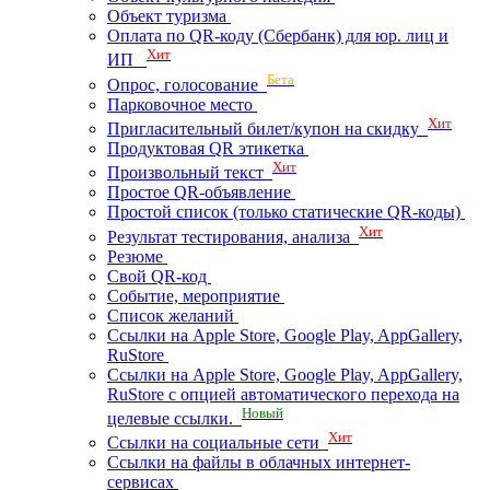
Объект туризма
Оплата по QR-коду (Сбербанк) для юр. лиц и
Хит
ИП
Бета
Опрос, голосование
Парковочное место
Хит
Пригласительный билет/купон на скидку
Продуктовая QR этикетка
Хит
Произвольный текст
Простое QR-объявление
Простой список (только статические QR-коды)
Хит
Результат тестирования, анализа
Резюме
Свой QR-код
Событие, мероприятие
Список желаний
Ссылки на Apple Store, Google Play, AppGallery,
RuStore
Ссылки на Apple Store, Google Play, AppGallery,
RuStore с опцией автоматического перехода на
Новый
целевые ссылки.
Хит
Ссылки на социальные сети
Ссылки на файлы в облачных интернет-
сервисах