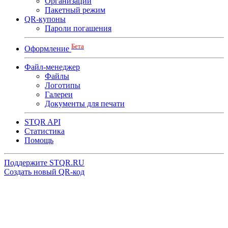
Организации
Пакетный режим
QR-купоны
Пароли погашения
Бета
Оформление
Файл-менеджер
Файлы
Логотипы
Галереи
Документы для печати
STQR API
Cтатистика
Помощь
Поддержите STQR.RU
Создать новый QR-код