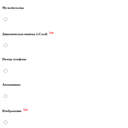
Мультиссылка
Хит
Динамическая визитка (vCard)
Номер телефона
Автовизитка
Хит
Изображение