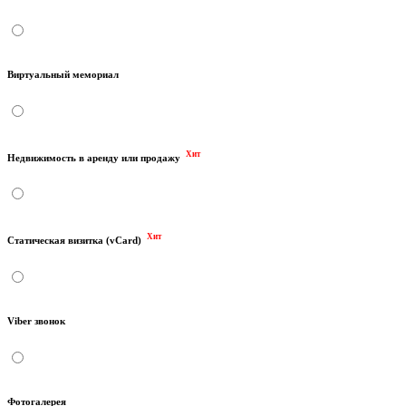
Виртуальный мемориал
Хит
Недвижимость в аренду или продажу
Хит
Статическая визитка (vCard)
Viber звонок
Фотогалерея