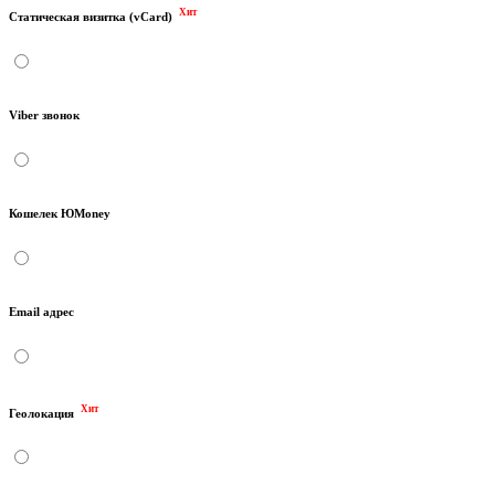
Хит
Статическая визитка (vCard)
Viber звонок
Кошелек ЮMoney
Email адрес
Хит
Геолокация