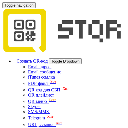
Toggle navigation
Создать QR-код
Toggle Dropdown
Email адрес
Email сообщение
iTunes ссылка
Хит
PDF-файл
Хит
QR код для СБП
QR плейлист
Бета
QR-меню
Skype
SMS/MMS
Хит
Telegram
Хит
URL, ссылка