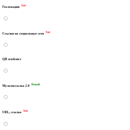
Хит
Геолокация
Хит
Ссылки на социальные сети
QR плейлист
Новый
Мультиссылка 2.0
Хит
URL, ссылка