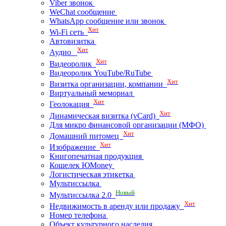
Viber звонок
WeChat сообщение
WhatsApp сообщение или звонок
Хит
Wi-Fi сеть
Автовизитка
Хит
Аудио
Хит
Видеоролик
Видеоролик YouTube/RuTube
Хит
Визитка организации, компании
Виртуальный мемориал
Хит
Геолокация
Хит
Динамическая визитка (vCard)
Для микро финансовой организации (МФО)
Хит
Домашний питомец
Хит
Изображение
Книгопечатная продукция
Кошелек ЮMoney
Логистическая этикетка
Мультиссылка
Новый
Мультиссылка 2.0
Хит
Недвижимость в аренду или продажу
Номер телефона
Объект культурного наследия