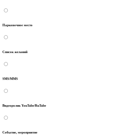
Парковочное место
Список желаний
SMS/MMS
Видеоролик YouTube/RuTube
Событие, мероприятие