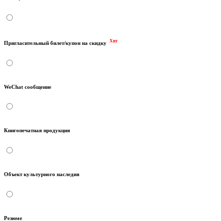
Хит
Пригласительный билет/купон на скидку
WeChat сообщение
Книгопечатная продукция
Объект культурного наследия
Резюме