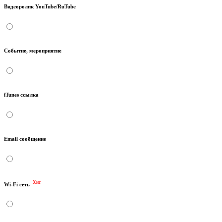
Видеоролик YouTube/RuTube
Событие, мероприятие
iTunes ссылка
Email сообщение
Хит
Wi-Fi сеть