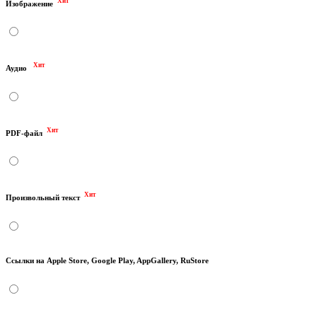
Хит
Изображение
Хит
Аудио
Хит
PDF-файл
Хит
Произвольный текст
Ссылки на Apple Store, Google Play, AppGallery, RuStore