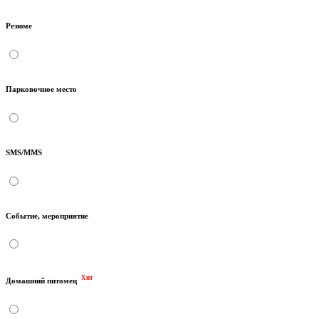
Резюме
Парковочное место
SMS/MMS
Событие, мероприятие
Хит
Домашний питомец