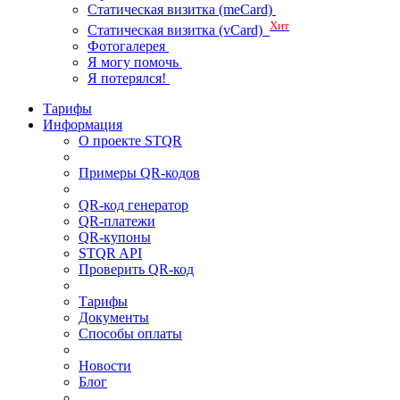
Статическая визитка (meCard)
Хит
Статическая визитка (vCard)
Фотогалерея
Я могу помочь
Я потерялся!
Тарифы
Информация
О проекте STQR
Примеры QR-кодов
QR-код генератор
QR-платежи
QR-купоны
STQR API
Проверить QR-код
Тарифы
Документы
Способы оплаты
Новости
Блог