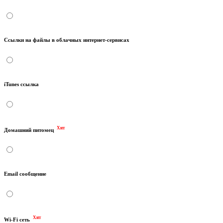
Ссылки на файлы в облачных интернет-сервисах
iTunes ссылка
Хит
Домашний питомец
Email сообщение
Хит
Wi-Fi сеть