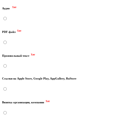
Хит
Аудио
Хит
PDF-файл
Хит
Произвольный текст
Ссылки на Apple Store, Google Play, AppGallery, RuStore
Хит
Визитка организации, компании