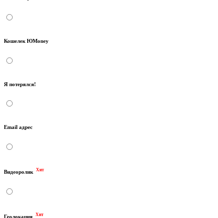
Кошелек ЮMoney
Я потерялся!
Email адрес
Хит
Видеоролик
Хит
Геолокация