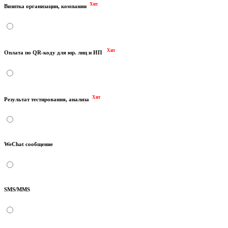
Хит
Визитка организации, компании
Хит
Оплата по QR-коду для юр. лиц и ИП
Хит
Результат тестирования, анализа
WeChat сообщение
SMS/MMS