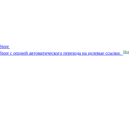
Store
Но
RuStore с опцией автоматического перехода на целевые ссылки.