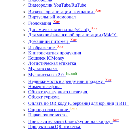
Видеоролик YouTube/RuTube
Хит
Визитка организации, компании
Виртуальный мемориал
Хит
Геолокация
Хит
Динамическая визитка (vCard)
Для микро финансовой организации (МФО)
Хит
Домашний питомец
Хит
Изображение
Книгопечатная продукция
Кошелек ЮMoney
Логистическая этикетка
Мультиссылка
Новый
Мультиссылка 2.0
Хит
Недвижимость в аренду или продажу
Номер телефона
Объект культурного наследия
Объект туризма
Оплата по QR-коду (Сбербанк) для юр. лиц и И
Бета
Опрос, голосование
Парковочное место
Хит
Пригласительный билет/купон на скидку
Продуктовая QR этикетка