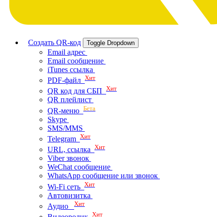
Создать QR-код
Toggle Dropdown
Email адрес
Email сообщение
iTunes ссылка
Хит
PDF-файл
Хит
QR код для СБП
QR плейлист
Бета
QR-меню
Skype
SMS/MMS
Хит
Telegram
Хит
URL, ссылка
Viber звонок
WeChat сообщение
WhatsApp сообщение или звонок
Хит
Wi-Fi сеть
Автовизитка
Хит
Аудио
Хит
Видеоролик