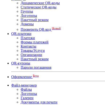
Динамические QR-коды
Статические QR-коды
Группы
Логотипы
Пакетный режим
Домены
Новый
Проверить QR-код
QR-платежи
Платежи
Формы платежей
Контакты
Товары/Услуги
Организации
Пакетный режим
QR-купоны
Пароли погашения
Бета
Оформление
Файл-менеджер
Файлы
Логотипы
Галереи
Документы для печати