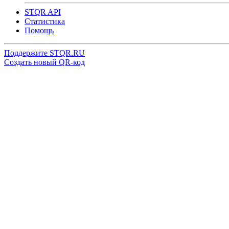
STQR API
Cтатистика
Помощь
Поддержите STQR.RU
Создать новый QR-код