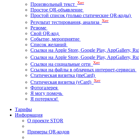
Хит
Произвольный текст
Простое QR-объявление
Простой список (только статические QR-коды)
Хит
Результат тестирования, анализа
Резюме
Свой QR-код
Событие, мероприятие
Список желаний
Ссылки на Apple Store, Google Play, AppGallery, Ru
Ссылки на Apple Store, Google Play, AppGallery, 
Хит
Ссылки на социальные сети
Ссылки на файлы в облачных интернет-сервисах
Статическая визитка (meCard)
Хит
Статическая визитка (vCard)
Фотогалерея
Я могу помочь
Я потерялся!
Тарифы
Информация
О проекте STQR
Примеры QR-кодов