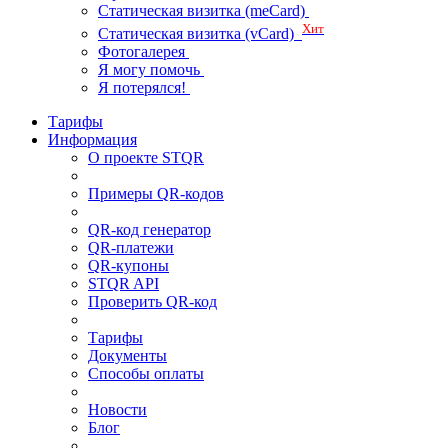
Статическая визитка (meCard)
Хит
Статическая визитка (vCard)
Фотогалерея
Я могу помочь
Я потерялся!
Тарифы
Информация
О проекте STQR
Примеры QR-кодов
QR-код генератор
QR-платежи
QR-купоны
STQR API
Проверить QR-код
Тарифы
Документы
Способы оплаты
Новости
Блог