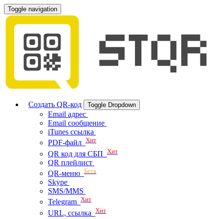
Toggle navigation
Создать QR-код
Toggle Dropdown
Email адрес
Email сообщение
iTunes ссылка
Хит
PDF-файл
Хит
QR код для СБП
QR плейлист
Бета
QR-меню
Skype
SMS/MMS
Хит
Telegram
Хит
URL, ссылка