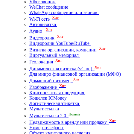
Viber звонок
WeChat сообщение
WhatsApp сообщение или звонок
Хит
Wi-Fi сеть
Автовизитка
Хит
Аудио
Хит
Видеоролик
Видеоролик YouTube/RuTube
Хит
Визитка организации, компании
Виртуальный мемориал
Хит
Геолокация
Хит
Динамическая визитка (vCard)
Для микро финансовой организации (МФО)
Хит
Домашний питомец
Хит
Изображение
Книгопечатная продукция
Кошелек ЮMoney
Логистическая этикетка
Мультиссылка
Новый
Мультиссылка 2.0
Хит
Недвижимость в аренду или продажу
Номер телефона
Объект культурного наследия