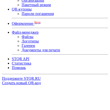
Организации
Пакетный режим
QR-купоны
Пароли погашения
Бета
Оформление
Файл-менеджер
Файлы
Логотипы
Галереи
Документы для печати
STQR API
Cтатистика
Помощь
Поддержите STQR.RU
Создать новый QR-код