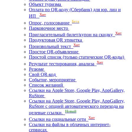
Объект туризма
Оплата по QR-коду (Сбербанк) для юр. лиц и
Хит
ИП
Бета
Опрос, голосование
Парковочное место
Хит
Пригласительный билет/купон на скидку
Продуктовая QR этикетка
Хит
Произвольный текст
Простое QR-объявление
Простой список (только статические QR-коды)
Хит
Результат тестирования, анализа
Резюме
Свой QR-код
Событие, мероприятие
Список желаний
Ссылки на Apple Store, Google Play, AppGallery,
RuStore
Ссылки на Apple Store, Google Play, AppGallery,
RuStore с опцией автоматического перехода на
Новый
целевые ссылки.
Хит
Ссылки на социальные сети
Ссылки на файлы в облачных интернет-
сервисах