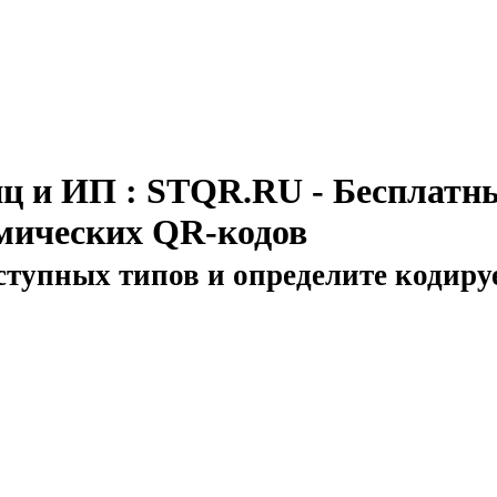
иц и ИП : STQR.RU - Бесплат
амических QR-кодов
ступных типов и определите кодир