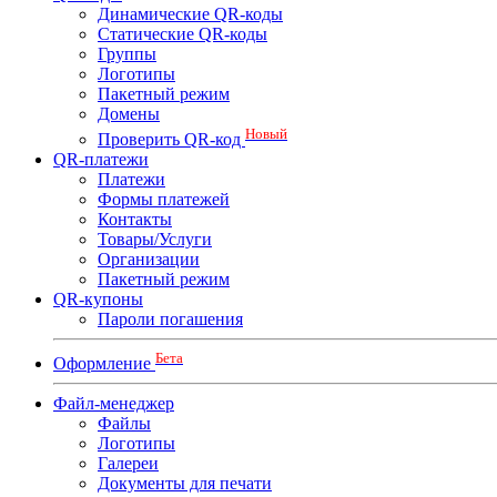
Динамические QR-коды
Статические QR-коды
Группы
Логотипы
Пакетный режим
Домены
Новый
Проверить QR-код
QR-платежи
Платежи
Формы платежей
Контакты
Товары/Услуги
Организации
Пакетный режим
QR-купоны
Пароли погашения
Бета
Оформление
Файл-менеджер
Файлы
Логотипы
Галереи
Документы для печати