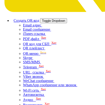
Создать QR-код
Toggle Dropdown
Email адрес
Email сообщение
iTunes ссылка
Хит
PDF-файл
Хит
QR код для СБП
QR плейлист
Бета
QR-меню
Skype
SMS/MMS
Хит
Telegram
Хит
URL, ссылка
Viber звонок
WeChat сообщение
WhatsApp сообщение или звонок
Хит
Wi-Fi сеть
Автовизитка
Хит
Аудио
Хит
Видеоролик