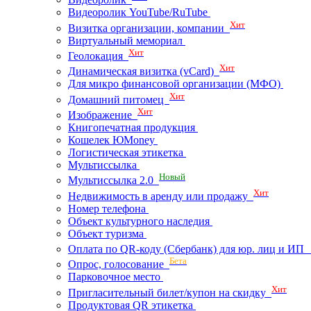
Видеоролик YouTube/RuTube
Хит
Визитка организации, компании
Виртуальный мемориал
Хит
Геолокация
Хит
Динамическая визитка (vCard)
Для микро финансовой организации (МФО)
Хит
Домашний питомец
Хит
Изображение
Книгопечатная продукция
Кошелек ЮMoney
Логистическая этикетка
Мультиссылка
Новый
Мультиссылка 2.0
Хит
Недвижимость в аренду или продажу
Номер телефона
Объект культурного наследия
Объект туризма
Оплата по QR-коду (Сбербанк) для юр. лиц и И
Бета
Опрос, голосование
Парковочное место
Хит
Пригласительный билет/купон на скидку
Продуктовая QR этикетка