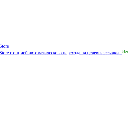
Store
Но
RuStore с опцией автоматического перехода на целевые ссылки.