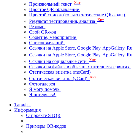
Хит
Произвольный текст
Простое QR-объявление
Простой список (только статические QR-коды)
Хит
Результат тестирования, анализа
Резюме
Свой QR-код
Событие, мероприятие
Список желаний
Ссылки на Apple Store, Google Play, AppGallery, Ru
Ссылки на Apple Store, Google Play, AppGallery, 
Хит
Ссылки на социальные сети
Ссылки на файлы в облачных интернет-сервисах
Статическая визитка (meCard)
Хит
Статическая визитка (vCard)
Фотогалерея
Я могу помочь
Я потерялся!
Тарифы
Информация
О проекте STQR
Примеры QR-кодов