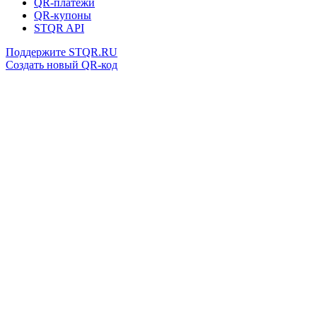
QR-платежи
QR-купоны
STQR API
Поддержите STQR.RU
Создать новый QR-код