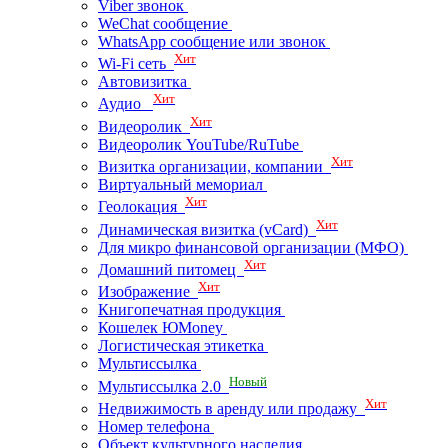
Viber звонок
WeChat сообщение
WhatsApp сообщение или звонок
Хит
Wi-Fi сеть
Автовизитка
Хит
Аудио
Хит
Видеоролик
Видеоролик YouTube/RuTube
Хит
Визитка организации, компании
Виртуальный мемориал
Хит
Геолокация
Хит
Динамическая визитка (vCard)
Для микро финансовой организации (МФО)
Хит
Домашний питомец
Хит
Изображение
Книгопечатная продукция
Кошелек ЮMoney
Логистическая этикетка
Мультиссылка
Новый
Мультиссылка 2.0
Хит
Недвижимость в аренду или продажу
Номер телефона
Объект культурного наследия