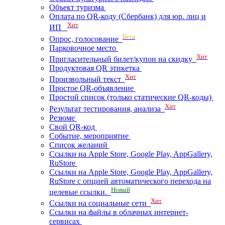
Объект туризма
Оплата по QR-коду (Сбербанк) для юр. лиц и
Хит
ИП
Бета
Опрос, голосование
Парковочное место
Хит
Пригласительный билет/купон на скидку
Продуктовая QR этикетка
Хит
Произвольный текст
Простое QR-объявление
Простой список (только статические QR-коды)
Хит
Результат тестирования, анализа
Резюме
Свой QR-код
Событие, мероприятие
Список желаний
Ссылки на Apple Store, Google Play, AppGallery,
RuStore
Ссылки на Apple Store, Google Play, AppGallery,
RuStore с опцией автоматического перехода на
Новый
целевые ссылки.
Хит
Ссылки на социальные сети
Ссылки на файлы в облачных интернет-
сервисах