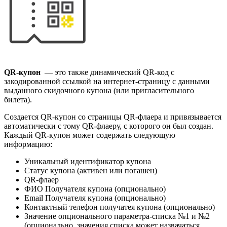
QR-купон
— это также динамический QR-код с
закодированной ссылкой на интернет-страницу с данными
выданного скидочного купона (или пригласительного
билета).
Создается QR-купон со страницы QR-флаера и привязывается
автоматически с тому QR-флаеру, с которого он был создан.
Каждый QR-купон может содержать следующую
информацию:
Уникальный идентификатор купона
Статус купона (активен или погашен)
QR-флаер
ФИО Получателя купона (опционально)
Email Получателя купона (опционально)
Контактный телефон получатея купона (опционально)
Значение опционального параметра-списка №1 и №2
(опционально, значения списка может назвачаться