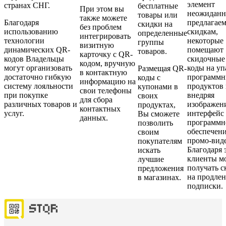
элемент
странах СНГ.
бесплатные
При этом вы
неожиданн
товары или
также можете
Благодаря
предлагае
скидки на
без проблем
использованию
скидкам,
определенные
интегрировать
технологии
некоторые
группы
визитную
динамических QR-
помещают
товаров.
карточку с QR-
кодов Владельцы
скидочные
кодом, вручную
могут организовать
коды на уп
Размещая QR-
в контактную
достаточно гибкую
программ
коды с
информацию на
систему лояльности
продуктов
купонами в
свои телефоны
при покупке
внедряя
своих
для сбора
различных товаров и
изображен
продуктах,
контактных
услуг.
интерфейс
Вы сможете
данных.
программн
позволить
обеспечени
своим
промо-виде
покупателям
Благодаря 
искать
клиенты м
лучшие
получать с
предложения
на продле
в магазинах.
подписки.