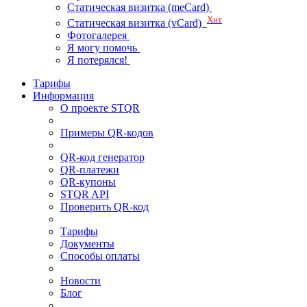
Статическая визитка (meCard)
Хит
Статическая визитка (vCard)
Фотогалерея
Я могу помочь
Я потерялся!
Тарифы
Информация
О проекте STQR
Примеры QR-кодов
QR-код генератор
QR-платежи
QR-купоны
STQR API
Проверить QR-код
Тарифы
Документы
Способы оплаты
Новости
Блог