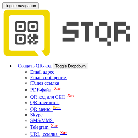
Toggle navigation
Создать QR-код
Toggle Dropdown
Email адрес
Email сообщение
iTunes ссылка
Хит
PDF-файл
Хит
QR код для СБП
QR плейлист
Бета
QR-меню
Skype
SMS/MMS
Хит
Telegram
Хит
URL, ссылка