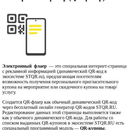
Электронный флаер
— это специальная интернет-страница
с рекламной информацией (динамический QR-код в
экосистеме STQR.ru), предлагающая посетителям
возможность получения персонального пригласительного
купона на мероприятие или скидочного купона на товар/
услугу.
Создается QR-флаер как обычный динамический QR-код
через бесплатный онлайн генератор QR-кодов STQR.RU.
Редактирование данных этой страницы выполняется также
как у обычного динамического QR-кода. Для работы со
списком выданных QR-купонов в экосистеме STQR.RU есть
специальный программный модуль —
QR-купоны
.