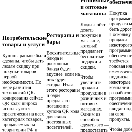
Розничные
обеспече
и оптовые
магазины
Покупка
программн
продукта 
Люди любят
быть дорог
делать
Поскольку 
Рестораны и
покупки в
Потребительские
продажи
магазине,
бары
товары и услуги
некоторого
который
программн
предлагает
Восхитительные
Купоны раньше были
обеспечен
бесплатные
блюда и
сделаны, чтобы дать
требуется
подарки и
роскошные
людям скидку при
годовая ил
скидки.
блюда будут
покупке товаров
ежемесячн
вкуснее, если на
первой
подписка,
Чтобы
них будет
необходимости. По
некоторые
увеличить
скидка. Из-за
мере развития
компании-
продажи
этого рестораны
технологий QR-
разработч
продукции в
и бары
кодирования сейчас
программн
розничных и
предлагают
QR-коды широко
обеспечен
оптовых
погашение
используются
вводят по
магазинах.
купона QR-кода
практически на всех
на свои
Одним из
для своих
категориях товаров,
продукты.
способов
постоянных
продаваемых на
сделать это —
посетителей.
Чтобы доб
территории РФ и
предоставить