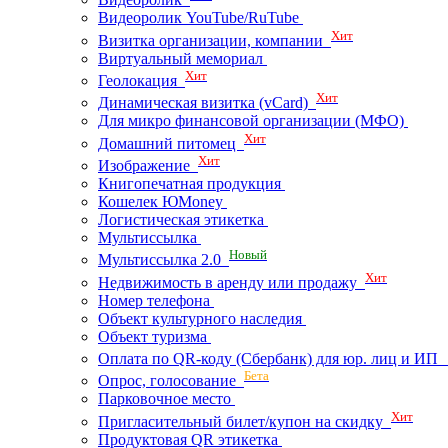
Видеоролик YouTube/RuTube
Хит
Визитка организации, компании
Виртуальный мемориал
Хит
Геолокация
Хит
Динамическая визитка (vCard)
Для микро финансовой организации (МФО)
Хит
Домашний питомец
Хит
Изображение
Книгопечатная продукция
Кошелек ЮMoney
Логистическая этикетка
Мультиссылка
Новый
Мультиссылка 2.0
Хит
Недвижимость в аренду или продажу
Номер телефона
Объект культурного наследия
Объект туризма
Оплата по QR-коду (Сбербанк) для юр. лиц и И
Бета
Опрос, голосование
Парковочное место
Хит
Пригласительный билет/купон на скидку
Продуктовая QR этикетка