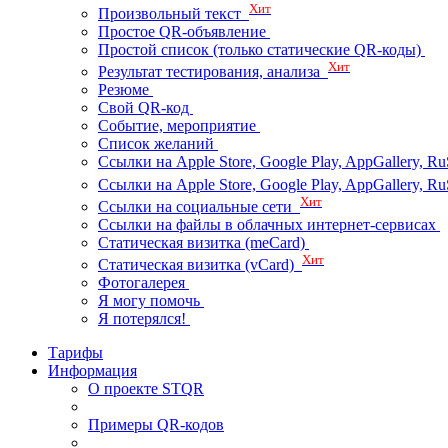
Хит
Произвольный текст
Простое QR-объявление
Простой список (только статические QR-коды)
Хит
Результат тестирования, анализа
Резюме
Свой QR-код
Событие, мероприятие
Список желаний
Ссылки на Apple Store, Google Play, AppGallery, Ru
Ссылки на Apple Store, Google Play, AppGallery, 
Хит
Ссылки на социальные сети
Ссылки на файлы в облачных интернет-сервисах
Статическая визитка (meCard)
Хит
Статическая визитка (vCard)
Фотогалерея
Я могу помочь
Я потерялся!
Тарифы
Информация
О проекте STQR
Примеры QR-кодов