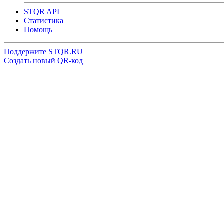
STQR API
Cтатистика
Помощь
Поддержите STQR.RU
Создать новый QR-код