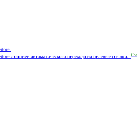
Store
Но
RuStore с опцией автоматического перехода на целевые ссылки.