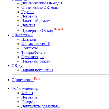
Динамические QR-коды
Статические QR-коды
Группы
Логотипы
Пакетный режим
Домены
Новый
Проверить QR-код
QR-платежи
Платежи
Формы платежей
Контакты
Товары/Услуги
Организации
Пакетный режим
QR-купоны
Пароли погашения
Бета
Оформление
Файл-менеджер
Файлы
Логотипы
Галереи
Документы для печати