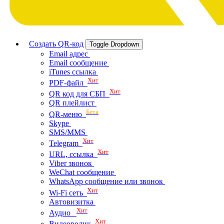
Создать QR-код
Toggle Dropdown
Email адрес
Email сообщение
iTunes ссылка
Хит
PDF-файл
Хит
QR код для СБП
QR плейлист
Бета
QR-меню
Skype
SMS/MMS
Хит
Telegram
Хит
URL, ссылка
Viber звонок
WeChat сообщение
WhatsApp сообщение или звонок
Хит
Wi-Fi сеть
Автовизитка
Хит
Аудио
Хит
Видеоролик