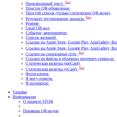
Хит
Произвольный текст
Простое QR-объявление
Простой список (только статические QR-коды)
Хит
Результат тестирования, анализа
Резюме
Свой QR-код
Событие, мероприятие
Список желаний
Ссылки на Apple Store, Google Play, AppGallery, Ru
Ссылки на Apple Store, Google Play, AppGallery, 
Хит
Ссылки на социальные сети
Ссылки на файлы в облачных интернет-сервисах
Статическая визитка (meCard)
Хит
Статическая визитка (vCard)
Фотогалерея
Я могу помочь
Я потерялся!
Тарифы
Информация
О проекте STQR
Примеры QR-кодов