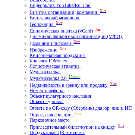
Видеоролик YouTube/RuTube
Хит
Визитка организации, компании
Виртуальный мемориал
Хит
Геолокация
Хит
Динамическая визитка (vCard)
Для микро финансовой организации (МФО)
Хит
Домашний питомец
Хит
Изображение
Книгопечатная продукция
Кошелек ЮMoney
Логистическая этикетка
Мультиссылка
Новый
Мультиссылка 2.0
Хит
Недвижимость в аренду или продажу
Номер телефона
Объект культурного наследия
Объект туризма
Оплата по QR-коду (Сбербанк) для юр. лиц и И
Бета
Опрос, голосование
Парковочное место
Хит
Пригласительный билет/купон на скидку
Продуктовая QR этикетка