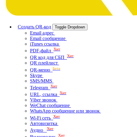
Создать QR-код
Toggle Dropdown
Email адрес
Email сообщение
iTunes ссылка
Хит
PDF-файл
Хит
QR код для СБП
QR плейлист
Бета
QR-меню
Skype
SMS/MMS
Хит
Telegram
Хит
URL, ссылка
Viber звонок
WeChat сообщение
WhatsApp сообщение или звонок
Хит
Wi-Fi сеть
Автовизитка
Хит
Аудио
Хит
Видеоролик