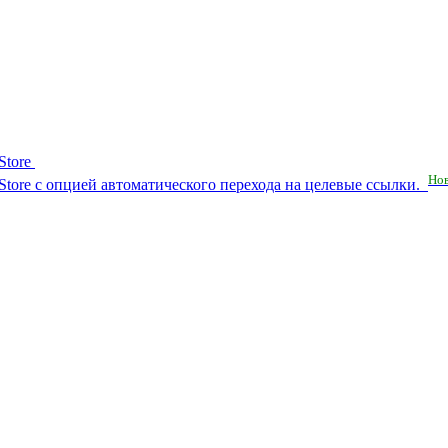
Store
Но
RuStore с опцией автоматического перехода на целевые ссылки.