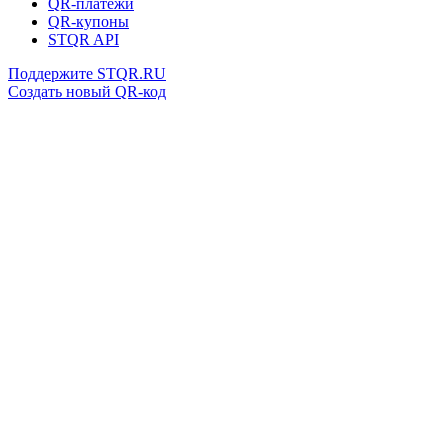
QR-платежи
QR-купоны
STQR API
Поддержите STQR.RU
Создать новый QR-код