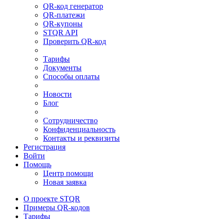
QR-код генератор
QR-платежи
QR-купоны
STQR API
Проверить QR-код
Тарифы
Документы
Способы оплаты
Новости
Блог
Сотрудничество
Конфиденциальность
Контакты и реквизиты
Регистрация
Войти
Помощь
Центр помощи
Новая заявка
О проекте STQR
Примеры QR-кодов
Тарифы