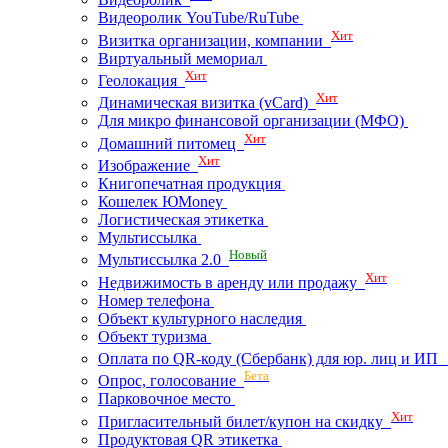
Видеоролик YouTube/RuTube
Хит
Визитка организации, компании
Виртуальный мемориал
Хит
Геолокация
Хит
Динамическая визитка (vCard)
Для микро финансовой организации (МФО)
Хит
Домашний питомец
Хит
Изображение
Книгопечатная продукция
Кошелек ЮMoney
Логистическая этикетка
Мультиссылка
Новый
Мультиссылка 2.0
Хит
Недвижимость в аренду или продажу
Номер телефона
Объект культурного наследия
Объект туризма
Оплата по QR-коду (Сбербанк) для юр. лиц и И
Бета
Опрос, голосование
Парковочное место
Хит
Пригласительный билет/купон на скидку
Продуктовая QR этикетка