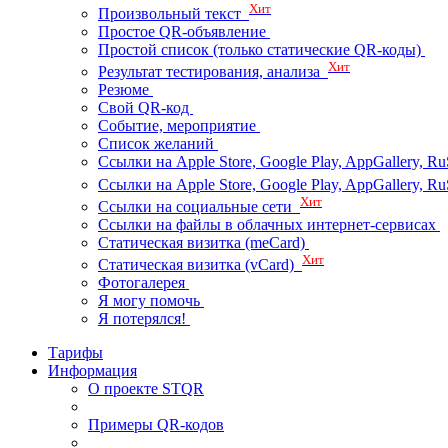
Хит
Произвольный текст
Простое QR-объявление
Простой список (только статические QR-коды)
Хит
Результат тестирования, анализа
Резюме
Свой QR-код
Событие, мероприятие
Список желаний
Ссылки на Apple Store, Google Play, AppGallery, Ru
Ссылки на Apple Store, Google Play, AppGallery, 
Хит
Ссылки на социальные сети
Ссылки на файлы в облачных интернет-сервисах
Статическая визитка (meCard)
Хит
Статическая визитка (vCard)
Фотогалерея
Я могу помочь
Я потерялся!
Тарифы
Информация
О проекте STQR
Примеры QR-кодов