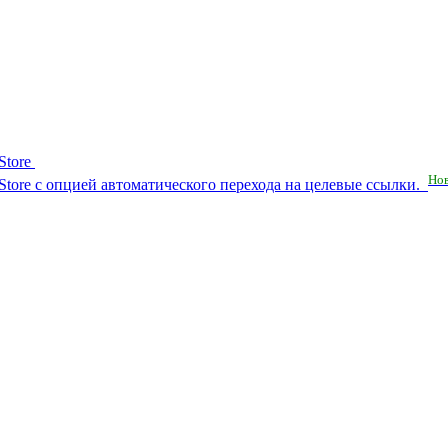
Store
Но
RuStore с опцией автоматического перехода на целевые ссылки.