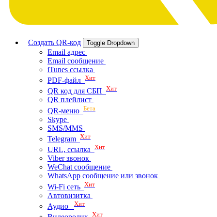
Создать QR-код
Toggle Dropdown
Email адрес
Email сообщение
iTunes ссылка
Хит
PDF-файл
Хит
QR код для СБП
QR плейлист
Бета
QR-меню
Skype
SMS/MMS
Хит
Telegram
Хит
URL, ссылка
Viber звонок
WeChat сообщение
WhatsApp сообщение или звонок
Хит
Wi-Fi сеть
Автовизитка
Хит
Аудио
Хит
Видеоролик