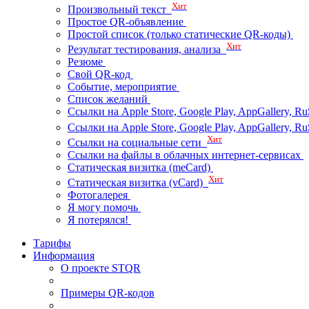
Хит
Произвольный текст
Простое QR-объявление
Простой список (только статические QR-коды)
Хит
Результат тестирования, анализа
Резюме
Свой QR-код
Событие, мероприятие
Список желаний
Ссылки на Apple Store, Google Play, AppGallery, Ru
Ссылки на Apple Store, Google Play, AppGallery, 
Хит
Ссылки на социальные сети
Ссылки на файлы в облачных интернет-сервисах
Статическая визитка (meCard)
Хит
Статическая визитка (vCard)
Фотогалерея
Я могу помочь
Я потерялся!
Тарифы
Информация
О проекте STQR
Примеры QR-кодов