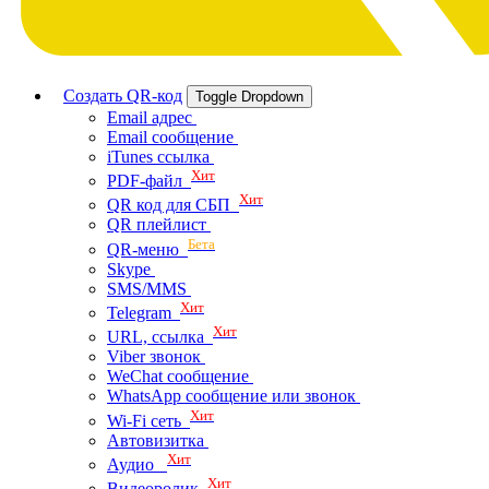
Создать QR-код
Toggle Dropdown
Email адрес
Email сообщение
iTunes ссылка
Хит
PDF-файл
Хит
QR код для СБП
QR плейлист
Бета
QR-меню
Skype
SMS/MMS
Хит
Telegram
Хит
URL, ссылка
Viber звонок
WeChat сообщение
WhatsApp сообщение или звонок
Хит
Wi-Fi сеть
Автовизитка
Хит
Аудио
Хит
Видеоролик