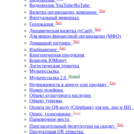
Видеоролик YouTube/RuTube
Хит
Визитка организации, компании
Виртуальный мемориал
Хит
Геолокация
Хит
Динамическая визитка (vCard)
Для микро финансовой организации (МФО)
Хит
Домашний питомец
Хит
Изображение
Книгопечатная продукция
Кошелек ЮMoney
Логистическая этикетка
Мультиссылка
Новый
Мультиссылка 2.0
Хит
Недвижимость в аренду или продажу
Номер телефона
Объект культурного наследия
Объект туризма
Оплата по QR-коду (Сбербанк) для юр. лиц и И
Бета
Опрос, голосование
Парковочное место
Хит
Пригласительный билет/купон на скидку
Продуктовая QR этикетка