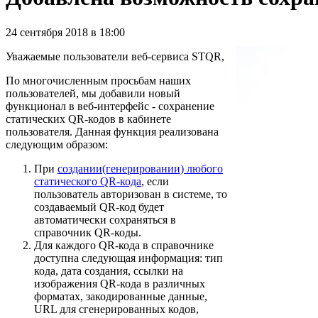
24 сентября 2018 в 18:00
Уважаемые пользователи веб-сервиса STQR,
По многочисленным просьбам наших
пользователей, мы добавили новый
функционал в веб-интерфейс - сохранение
статических QR-кодов в кабинете
пользователя. Данная функция реализована
следующим образом:
При
создании(генерировании) любого
статического QR-кода
, если
пользователь авторизован в системе, то
создаваемый QR-код будет
автоматически сохраняться в
справочник QR-коды.
Для каждого QR-кода в справочнике
доступна следующая информация: тип
кода, дата создания, ссылки на
изображения QR-кода в различных
форматах, закодированные данные,
URL для сгенерированных кодов,