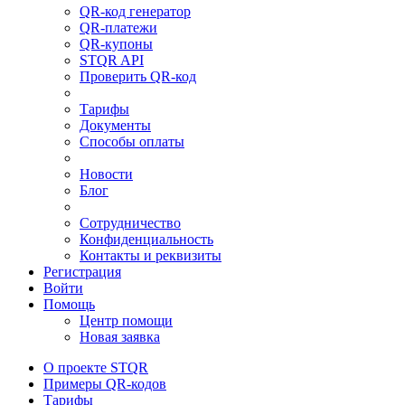
QR-код генератор
QR-платежи
QR-купоны
STQR API
Проверить QR-код
Тарифы
Документы
Способы оплаты
Новости
Блог
Сотрудничество
Конфиденциальность
Контакты и реквизиты
Регистрация
Войти
Помощь
Центр помощи
Новая заявка
О проекте STQR
Примеры QR-кодов
Тарифы