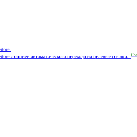
Store
Но
RuStore с опцией автоматического перехода на целевые ссылки.