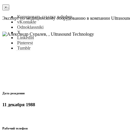
×
Копировать ссылку в буфер
Эксперт по медицинскому оборудованию в компании Ultrasoun
vKontakte
Odnoklassniki
X
LinkedIn
Pinterest
Tumblr
Дата рождения
11 декабря 1988
Рабочий телефон